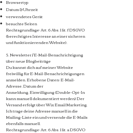
Browsertyp
Datum & Uhrzeit
verwendetes Gerät
besuchte Seiten
Rechtsgrundlage: Art. 6 Abs. 1 lit. f DSGVO
(berechtigtes Interesse an einer sicheren
und funktionierenden Website).
5. Newsletter / E-Mail-Benachrichtigung
über neue Blogbeiträge
Du kannst dich auf meiner Website
freiwillig für E-Mail-Benachrichtigungen
anmelden.
Erhobene Daten:
E-Mail-
Adresse,
Datum der
Anmeldung,
Einwilligung (Double-Opt-In
kann manuell dokumentiert werden)
Der
Versand erfolgt über Wix Email Marketing.
Ich trage deine Adresse manuell in die
Mailing-Liste ein und versende die E-Mails
ebenfalls manuell.
Rechtsgrundlage: Art. 6 Abs. 1 lit. a DSGVO