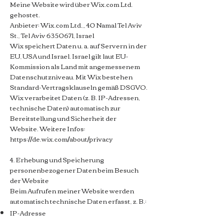
Meine Website wird über Wix.com Ltd.
gehostet.
Anbieter: Wix.com Ltd.,, 40 Namal Tel Aviv
St., Tel Aviv
6350671
, Israel
Wix speichert Daten u. a. auf Servern in der
EU, USA und Israel. Israel gilt laut EU-
Kommission als Land mit angemessenem
Datenschutzniveau. Mit Wix bestehen
Standard-Vertragsklauseln gemäß DSGVO.
Wix verarbeitet Daten (z. B. IP-Adressen,
technische Daten) automatisch zur
Bereitstellung und Sicherheit der
Website.
Weitere Infos:
https://de.wix.com/about/privacy
4. Erhebung und Speicherung
personenbezogener Daten beim Besuch
der Website
Beim Aufrufen meiner Website werden
automatisch technische Daten erfasst, z. B.:
IP-Adresse