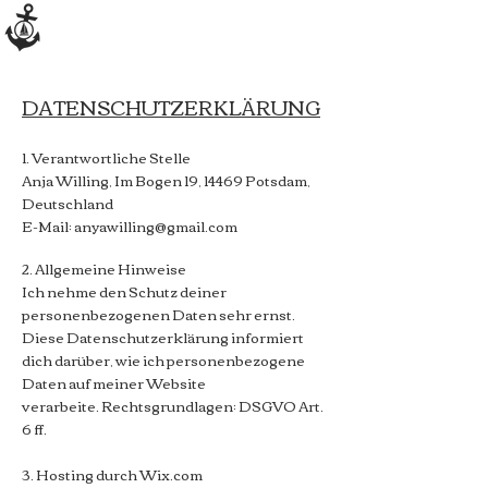
DATENSCHUTZERKLÄRUNG
1. Verantwortliche Stelle
Anja Willing, Im Bogen 19, 14469 Potsdam,
Deutschland
E-Mail: anyawilling@gmail.com
2. Allgemeine Hinweise
Ich nehme den Schutz deiner
personenbezogenen Daten sehr ernst.
Diese Datenschutzerklärung informiert
dich darüber, wie ich personenbezogene
Daten auf meiner Website
verarbeite.
Rechtsgrundlagen: DSGVO Art.
6 ff.
3. Hosting durch Wix.com