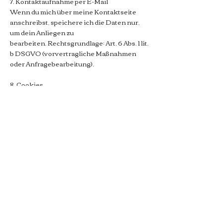
7. Kontaktaufnahme per E-Mail
Wenn du mich über meine Kontaktseite
anschreibst, speichere ich die Daten nur,
um dein Anliegen zu
bearbeiten.
Rechtsgrundlage: Art. 6 Abs. 1 lit.
b DSGVO (vorvertragliche Maßnahmen
oder Anfragebearbeitung).
8. Cookies
Wix setzt mehrere Cookies ein, die für
Funktion und Sicherheit notwendig sind.
Zusätzliche Cookies
(z. B. Analyse) werden erst nach
Zustimmung gesetzt.
9. Speicherdauer
Ich speichere personenbezogene Daten
nur so lange, wie es zur Verarbeitung
notwendig ist oder gesetzliche
Aufbewahrungsfristen bestehen.
10. Deine Rechte